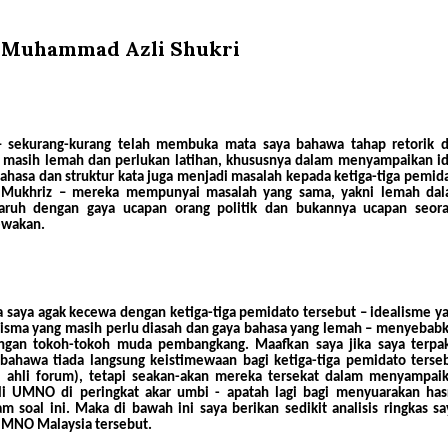
 Muhammad Azli Shukri
 sekurang-kurang telah membuka mata saya bahawa tahap retorik 
ih lemah dan perlukan latihan, khususnya dalam menyampaikan i
ahasa dan struktur kata juga menjadi masalah kepada ketiga-tiga pemid
un Mukhriz – mereka mempunyai masalah yang sama, yakni lemah da
garuh dengan gaya ucapan orang politik dan bukannya ucapan seor
ewakan.
a saya agak kecewa dengan ketiga-tiga pemidato tersebut – idealisme y
arisma yang masih perlu diasah dan gaya bahasa yang lemah – menyebab
engan tokoh-tokoh muda pembangkang. Maafkan saya jika saya terpa
bahawa tiada langsung keistimewaan bagi ketiga-tiga pemidato terse
ai ahli forum), tetapi seakan-akan mereka tersekat dalam menyampai
hli UMNO di peringkat akar umbi - apatah lagi bagi menyuarakan has
m soal ini. Maka di bawah ini saya berikan sedikit analisis ringkas sa
UMNO Malaysia tersebut.