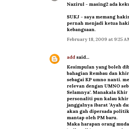
Nazirul - masing2 ada kek
SUKJ - saya memang hakim 
pernah menjadi ketua hak
kebangsaan.
February 18, 2009 at 9:25 
add
said…
Kesimpulan yang boleh di
bahagian Rembau dan khir
sebagai KP umno nanti. me
relevan dengan UMNO seba
Selamnya". Manakala Khir 
personaliti pun kalau kh
janggalnya ibarat "Ayah d
akan gah dipersada polit
mantap oleh PM baru.
Maka harapan orang muda 