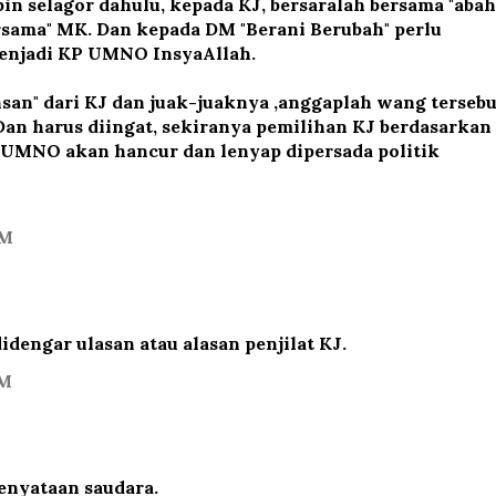
in selagor dahulu, kepada KJ, bersaralah bersama "abah
rsama" MK. Dan kepada DM "Berani Berubah" perlu
menjadi KP UMNO InsyaAllah.
an" dari KJ dan juak-juaknya ,anggaplah wang tersebu
Dan harus diingat, sekiranya pemilihan KJ berdasarkan
 UMNO akan hancur dan lenyap dipersada politik
AM
dengar ulasan atau alasan penjilat KJ.
AM
kenyataan saudara.