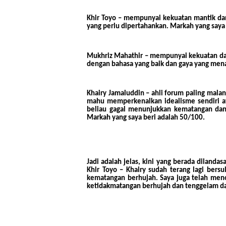
Khir Toyo
– mempunyai kekuatan mantik dan 
yang perlu dipertahankan. Markah yang saya
Mukhriz Mahathir
– mempunyai kekuatan dar
dengan bahasa yang baik dan gaya yang mena
Khairy Jamaluddin
– ahli forum paling malan
mahu memperkenalkan idealisme sendiri at
beliau gagal menunjukkan kematangan dan
Markah yang saya beri adalah 50/100.
Jadi adalah jelas, kini yang berada diland
Khir Toyo – Khairy sudah terang lagi bersu
kematangan berhujah. Saya juga telah men
ketidakmatangan berhujah dan tenggelam d