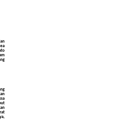
dan
dea
ato
lam
ang
ang
kan
ksa
but
kan
rat
ya,