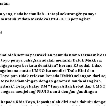
uatan
yang tiada bertauliah - tetapi sekurang2nya saya
im untuk Pidato Merdeka IPTA-IPTS peringkat
AM
buat oleh semua perwakilan pemuda umno termasuk dar
 toyo punya bahagian adalah memilih Datuk Mukhriz
ngapa saya berkata demikian? kerana KJ sudah tidak
gaimana motto UMNO itu sendiri "Dulu Kini dan
Toyo pun tidak relevan kepada UMNO selangor, dari se
ir toyo berdamoingan dengan generasi muda alangkah
an Anak". Tetapi kalau DM ? InsyaAllah hebat dan UMNO
ik negara menjelang PRU13 nanti dengan gandingan
kepada Khir Toyo, lepaskanlah diri anda dahulu denga