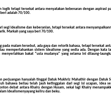
logik tetapi tersekat antara menyatakan kebenaran dengan aspirasi pa
 beri adalah 70/100.
i segi idealisme dan keberanian, tetapi tersekat antara menyampaikan
rik. Markah yang saya beri 70/100.
g pada malam tersebut, ada gaya dan retorik bahasa, tetapi tersekat ant
au mempertahankan sistem idealisme yang sedia ada. Dengan kata la
 menyerlahkan bakat “usia mudanya” yang selama ini dilaung-laungk
asan perjuangan hanyalah tinggal Datuk Mukhriz Mahathir dengan Datuk S
luh bahawa beliau telah jauh ketinggalan dari segi isi ucapan, idea se
onton debat antara Khairy dengan Husam, sekai lagi Khairy menampak
alam idealismenya
yang keliru dan beku.