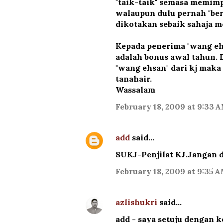
"taik-taik" semasa memimp
walaupun dulu pernah "be
dikotakan sebaik sahaja 
Kepada penerima "wang ehs
adalah bonus awal tahun. 
"wang ehsan" dari kj maka
tanahair.
Wassalam
February 18, 2009 at 9:33 
add
said…
SUKJ-Penjilat KJ.Jangan di
February 18, 2009 at 9:35 
azlishukri
said…
add - saya setuju dengan 