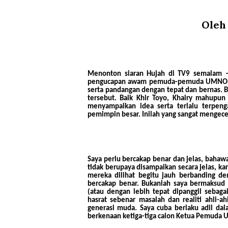
Oleh
Menonton siaran Hujah di TV9 semalam –
pengucapan awam pemuda-pemuda UMNO mas
serta pandangan dengan tepat dan bernas. B
tersebut. Baik Khir Toyo, Khairy mahup
menyampaikan idea serta terlalu terpen
pemimpin besar. Inilah yang sangat mengec
Saya perlu bercakap benar dan jelas, bahaw
tidak berupaya disampaikan secara jelas, k
mereka dilihat begitu jauh berbanding d
bercakap benar. Bukanlah saya bermaksud 
(atau dengan lebih tepat dipanggil sebag
hasrat sebenar masalah dan realiti ahli-a
generasi muda. Saya cuba berlaku adil dala
berkenaan ketiga-tiga calon Ketua Pemuda 