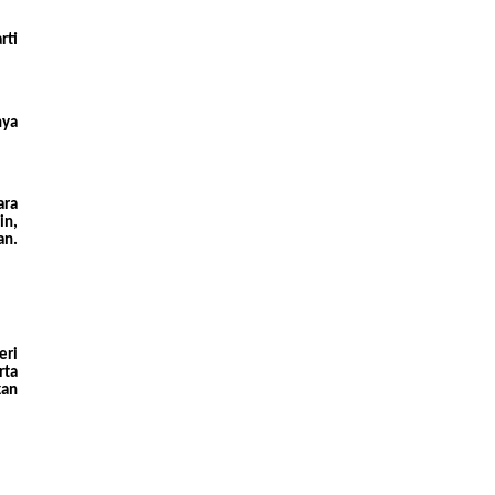
rti
nya
ara
in,
an.
eri
rta
kan