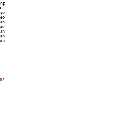
ang
a –
oyo
ero
lah
asi
gan
gan
lam
RE