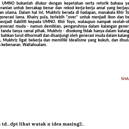
UMNO bukanlah diukur dengan kepetahan serta retorik bahasa y
anian untuk bercakap benar dan rekod kerja-kerja amal yang berjay
han utama. Dalam hal ini, Mukhriz berada di hadapan, manakala Khir T
enerasi lama. Khairy pula, terlebih "over" untuk menjadi ikon dan h
menjadi liabiliti kepada UMNO. Khir Toyo, walaupun nampak seolah-o
generasi muda - namun demikian, pengaruhnya dalam kalangan gener
tanda tanya ramai pihak. Mukhriz - disokong tidak hanya dalam kalan
bahkan turut dihormati dan disanjungi oleh generasi muda dalam kalan
ya, Mukhriz ligat bekerja dan memiliki idealisme yang kukuh, dan disu
 kebenaran. Wallahualam.
SHA
 td...dpt lihat watak n idea masing2..