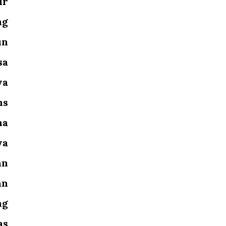
ir
ng
un
sa
ya
ns
ma
ya
an
an
ng
as