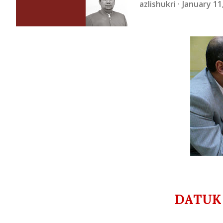
azlishukri
January 11
DATUK