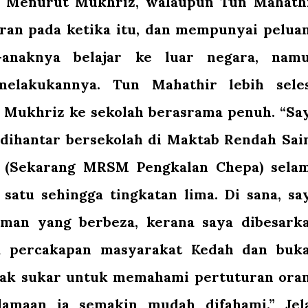
. Menurut Mukhriz, walaupun Tun Mahath
ran pada ketika itu, dan mempunyai pelua
anaknya belajar ke luar negara, nam
melakukannya. Tun Mahathir lebih sele
Mukhriz ke sekolah berasrama penuh. “Sa
 dihantar bersekolah di Maktab Rendah Sai
 (Sekarang MRSM Pengkalan Chepa) sela
 satu sehingga tingkatan lima. Di sana, sa
man yang berbeza, kerana saya dibesark
a percakapan masyarakat Kedah dan buk
agak sukar untuk memahami pertuturan ora
elamaan ia semakin mudah difahami.” Jel