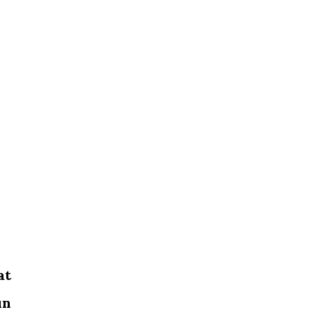
at
un