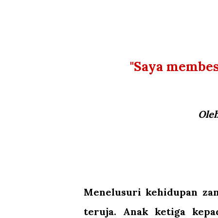
"Saya membesa
Ole
Menelusuri kehidupan za
teruja. Anak ketiga kep