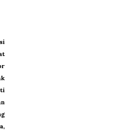
si
at
or
ak
ti
an
ng
a,