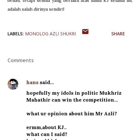
beliau, tetapi semua yang berlaku atas nama KJ selama ini,
adalah salah dirinya sendiri!
LABELS:
MONOLOG AZLI SHUKRI
SHARE
Comments
hans
said…
hopefully my idols in politic Mukhriz
Mahathir can win the competition...
what ur opinion about him Mr Azli?
ermm,about KJ..
what can I said?