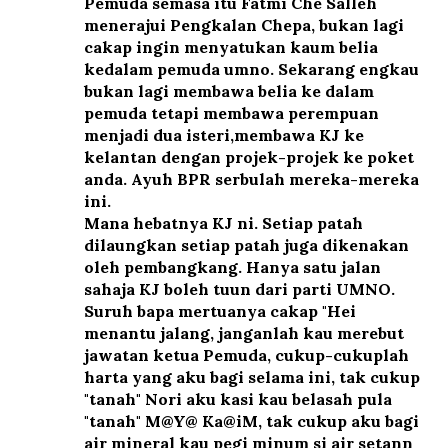
Pemuda semasa itu Fatmi Che Salleh
menerajui Pengkalan Chepa, bukan lagi
cakap ingin menyatukan kaum belia
kedalam pemuda umno. Sekarang engkau
bukan lagi membawa belia ke dalam
pemuda tetapi membawa perempuan
menjadi dua isteri,membawa KJ ke
kelantan dengan projek-projek ke poket
anda. Ayuh BPR serbulah mereka-mereka
ini.
Mana hebatnya KJ ni. Setiap patah
dilaungkan setiap patah juga dikenakan
oleh pembangkang. Hanya satu jalan
sahaja KJ boleh tuun dari parti UMNO.
Suruh bapa mertuanya cakap "Hei
menantu jalang, janganlah kau merebut
jawatan ketua Pemuda, cukup-cukuplah
harta yang aku bagi selama ini, tak cukup
"tanah" Nori aku kasi kau belasah pula
"tanah" M@Y@ Ka@iM, tak cukup aku bagi
air mineral kau pegi minum si air setann